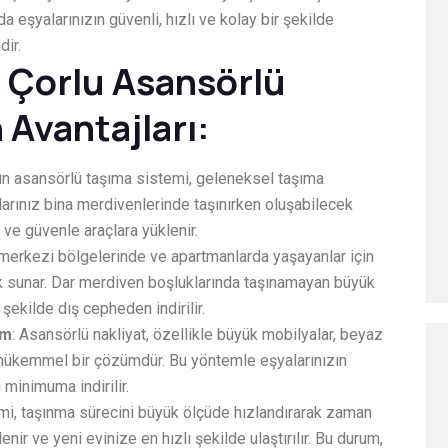
a eşyalarınızın güvenli, hızlı ve kolay bir şekilde
dir.
n Çorlu Asansörlü
 Avantajları:
’ın asansörlü taşıma sistemi, geleneksel taşıma
larınız bina merdivenlerinde taşınırken oluşabilecek
 ve güvenle araçlara yüklenir.
n merkezi bölgelerinde ve apartmanlarda yaşayanlar için
ık sunar. Dar merdiven boşluklarında taşınamayan büyük
şekilde dış cepheden indirilir.
üm
: Asansörlü nakliyat, özellikle büyük mobilyalar, beyaz
n mükemmel bir çözümdür. Bu yöntemle eşyalarınızın
 minimuma indirilir.
mi, taşınma sürecini büyük ölçüde hızlandırarak zaman
nir ve yeni evinize en hızlı şekilde ulaştırılır. Bu durum,