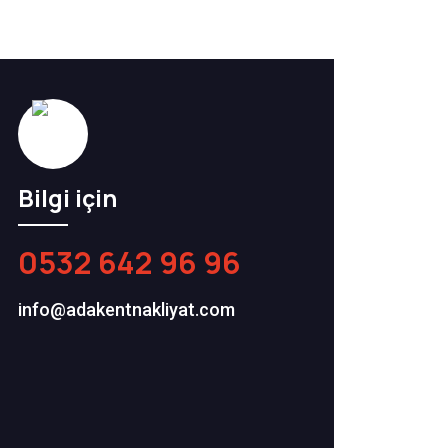
Bilgi için
0532 642 96 96
info@adakentnakliyat.com