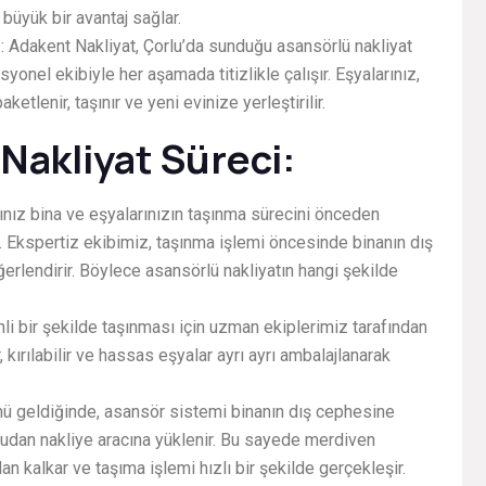
 büyük bir avantaj sağlar.
r
: Adakent Nakliyat, Çorlu’da sunduğu asansörlü nakliyat
onel ekibiyle her aşamada titizlikle çalışır. Eşyalarınız,
tlenir, taşınır ve yeni evinize yerleştirilir.
Nakliyat Süreci:
ğınız bina ve eşyalarınızın taşınma sürecini önceden
 Ekspertiz ekibimiz, taşınma işlemi öncesinde binanın dış
ğerlendirir. Böylece asansörlü nakliyatın hangi şekilde
nli bir şekilde taşınması için uzman ekiplerimiz tarafından
 kırılabilir ve hassas eşyalar ayrı ayrı ambalajlanarak
nü geldiğinde, asansör sistemi binanın dış cephesine
ğrudan nakliye aracına yüklenir. Bu sayede merdiven
n kalkar ve taşıma işlemi hızlı bir şekilde gerçekleşir.