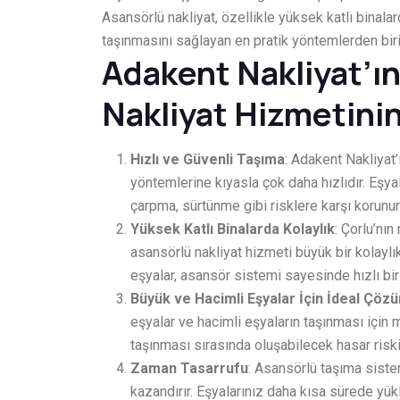
Asansörlü nakliyat, özellikle yüksek katlı binalard
taşınmasını sağlayan en pratik yöntemlerden biri
Adakent Nakliyat’ı
Nakliyat Hizmetinin
Hızlı ve Güvenli Taşıma
: Adakent Nakliyat
yöntemlerine kıyasla çok daha hızlıdır. Eşya
çarpma, sürtünme gibi risklere karşı korunur
Yüksek Katlı Binalarda Kolaylık
: Çorlu’nı
asansörlü nakliyat hizmeti büyük bir kolayl
eşyalar, asansör sistemi sayesinde hızlı bir 
Büyük ve Hacimli Eşyalar İçin İdeal Çöz
eşyalar ve hacimli eşyaların taşınması içi
taşınması sırasında oluşabilecek hasar riski
Zaman Tasarrufu
: Asansörlü taşıma siste
kazandırır. Eşyalarınız daha kısa sürede yükle