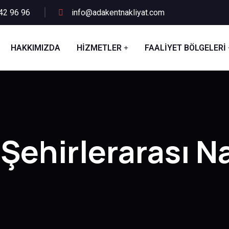
42 96 96
info@adakentnakliyat.com
HAKKIMIZDA
HIZMETLER
FAALIYET BÖLGELERI
Şehirlerarası N