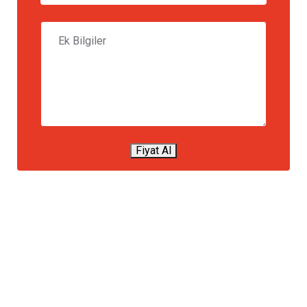
Fiyat Al
NAKLIYE FIRMASIMI ARIYORSUNUZ?
Uygun fiyat
avantajlarımızdan