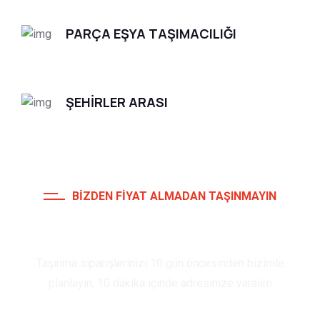
PARÇA EŞYA TAŞIMACILIĞI
ŞEHİRLER ARASI
BIZDEN FIYAT ALMADAN TAŞINMAYIN
Fiyat İsteyin
Taşınma siparişlerinizi 10 gün öncesinden bizimle
planlayın, 10 dakika içinde adresinize varalım