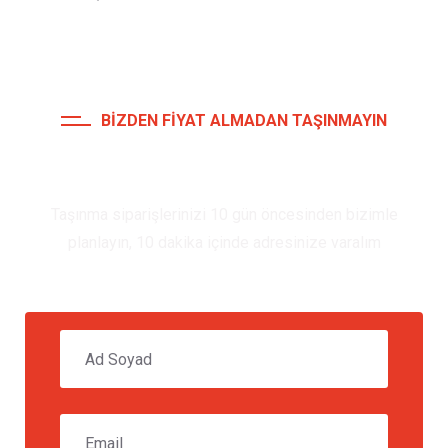
BIZDEN FIYAT ALMADAN TAŞINMAYIN
Fiyat İsteyin
Taşınma siparişlerinizi 10 gün öncesinden bizimle
planlayın, 10 dakika içinde adresinize varalım