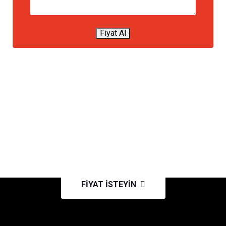
Fiyat Al
NAKLIYE FIRMASIMI ARIYORSUNUZ?
Uygun fiyat
avantajlarımızdan
faydalanmak için
FIYAT İSTEYIN